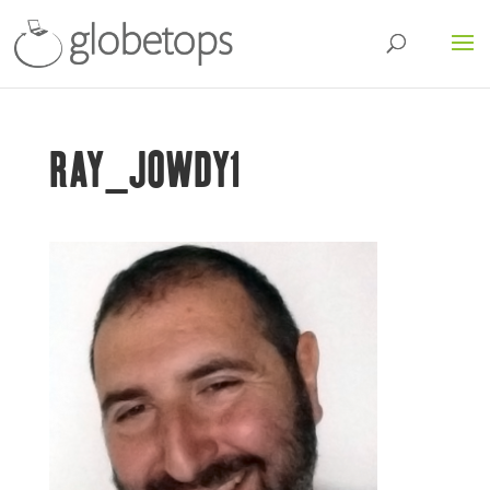
RAY_JOWDY1